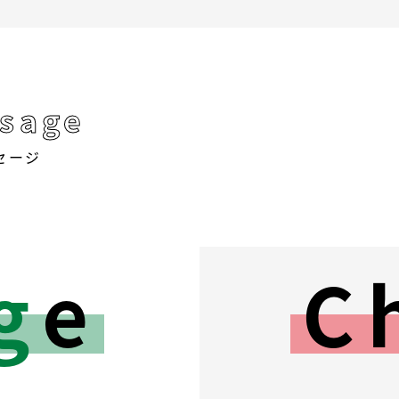
sage
セージ
g
e
C