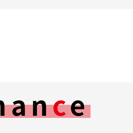
han
c
e