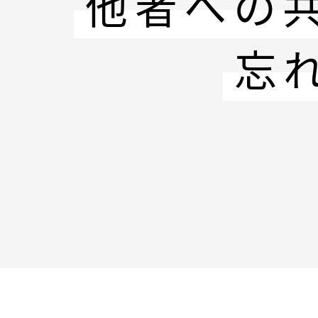
他者への
忘