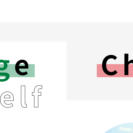
g
e
C
e
l
f