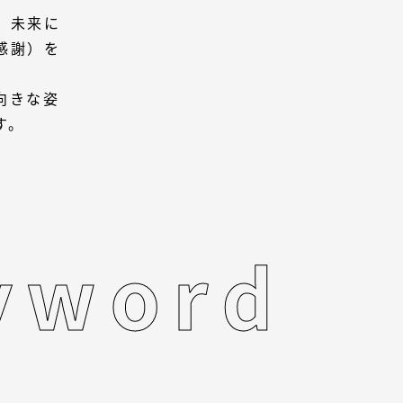
、未来に
感謝）を
向きな姿
す。
y
w
o
r
d