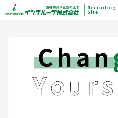
Recruiting
Site
Chan
Y
o
u
r
s