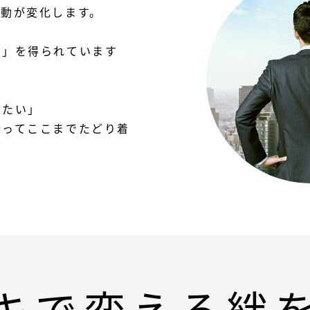
行動が変化します。
き」を得られています
したい」
持ってここまでたどり着
キで変える絆