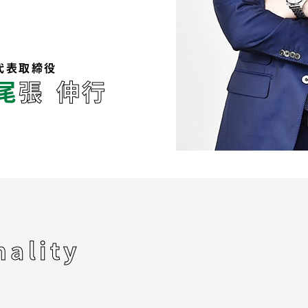
代表取締役
尾
張
伸
行
nality