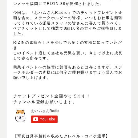
ンメッセ福岡にて
RIZIN.39
が開催されました。
今回は、『おハムさんRadio』でのチケットプレゼント企
画を含め、ステークホルダーの皆様、いつもお仕事を頑張
ってくれている派遣スタッフの皆さんに喜んで貰うべく、
ペアチケットとして抽選で8組16名の方々をご招待致しま
した。
RIZIN
の素晴らしさを少しでも多くの皆様に知っていただ
き
このイベント通じて当社も元気を貰い、今まで以上に成長
して参る所存です。
興業イベントへの協賛に賛否もあるとは存じますが、ステ
ークホルダーの皆様には何卒ご理解賜りますよう謹んでお
願い申し上げます。
チケットプレゼント企画やってます！
チャンネル登録お願いします。
【写真は見事勝利を収めたクレベル・コイケ選手】