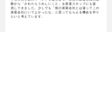
験から「されたらうれしいこと」を派遣スタッフにも提
供してきました。少しでも「他の派遣会社とは違ってこの
派遣会社にいてよかったな」と思ってもらえる機会を作り
たいと考えています。
他のニュースはこちら
VIEW NEWS ALL
CONTACT US
お問い合わせ