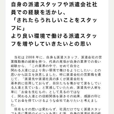
自身の派遣スタッフや派遣会社社
員での経験を活かし、
「されたらうれしいことをスタッ
フに」
より良い環境で働ける派遣スタッ
フを増やしていきたいとの思い
当社は 2008 年に、自身も派遣スタッフ、派遣会社の営
業職勤務の経験を持つ、代表の尾張が自身の業界での⾧い
経験から、「この業界の中で、せめて自分と
関わる人達にはより良い環境で働けるようにしたい」との
思いから設立を決意しました。特に派遣会社の営業職を通
じて、「派遣先や派遣社員の多くが派遣会社を
基本的に信用しておらず、自分たちを働かせて楽をしてい
る人達と見ている」と実感していたため、派遣先や人材を
単に「お金を生むもの」として見るのではな
く、関わる人達との信頼関係を築きその結果、感謝の印と
してお金を得ていけるような会社でありたいと考えまし
た。
現在もその想いは変わらず、社員だけでなく派遣スタッ
フも共に季節のイベントを楽しむ等、自身の派遣社員の経