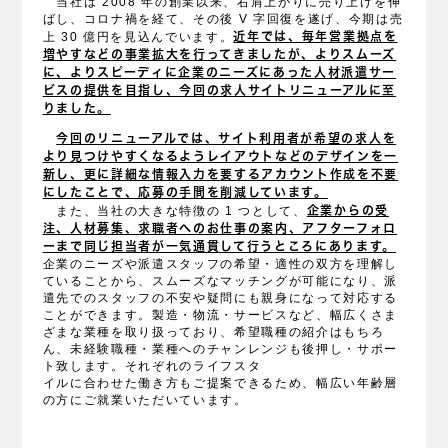
当社は 2008 年の創業以来、右肩上がりに売り上げを伸
ばし、コロナ禍を経て、その後 V 字回復を遂げ、今期は売
上 30 億円を見込んでいます。
近年では、毎年営業拠点を
増やすなどの事業拡大を行ってきましたが、よりスムーズ
に、よりスピーディに企業のニ
ーズにあった人材派遣サー
ビスの提供を目指し、今回の求人サイトリニューアルに至
りました。
今回のリニューアルでは、サイト利用者が希望の求人を
より見つけやすくなるようレイアウトなどのデザインを一
新し、更に詳細な
情報入力を要するアカウント作成を不要
にしたことで、応募の手間を削減しています。
また、当社の大きな特徴の 1 つとして、
企業からの受
注、人材募集、求職者へのお仕事の案内、アフターフォロ
ーまで同じ担当者
が一気通貫して行うところにあります。
企業のニーズや派遣スタッフの希望・適性の双方を理解し
ていることから、スムーズなマッチングが可能になり、派
遣先でのスタッフの不安や疑問にも親身になって対応する
ことができます。製造・物流・サービスなど、幅広くさま
ざまな業種を取り扱っており、希望職種の紹介はもちろ
ん、未経験職種・業種へのチャンレンジも後押し・サポー
ト致します。それぞれのライフスタ
イルに合わせた働き方もご提案できるため、幅広い年齢層
の方にご就業いただいています。