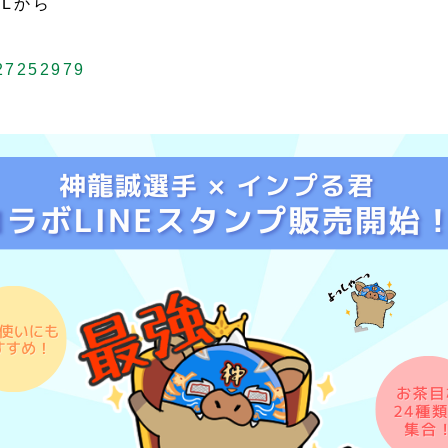
RLから
/27252979